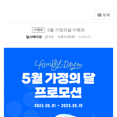
목록
5월 가정의달 이벤트
이벤트
딥스테이션
0건
조회
3,392회
23.04.27