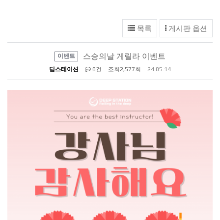
게시판 옵션
목록
스승의날 게릴라 이벤트
이벤트
딥스테이션
0건
조회
2,577회
24.05.14