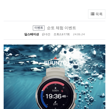
목록
순토 체험 이벤트
이벤트
딥스테이션
0건
조회
2,617회
24.06.24