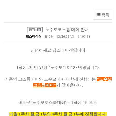
목록
노수모코스튬 데이 안내
공지사항
딥스테이션
0건
조회
6,724회
24.07.31
안녕하세요 딥스테이션입니다
1달에 2번만 있던 "노수모데이"가 변경됩니다.
기존의 코스튬데이와 노수모데이가 함께 진행되는
"노수모
코스튬데이"
가 찾아옵니다.
새로운 '노수모코스튬데이'는 1달에 4번으로
매월 1주차 월,금 1부와 4주차 월,금 1부에 진행됩니다.