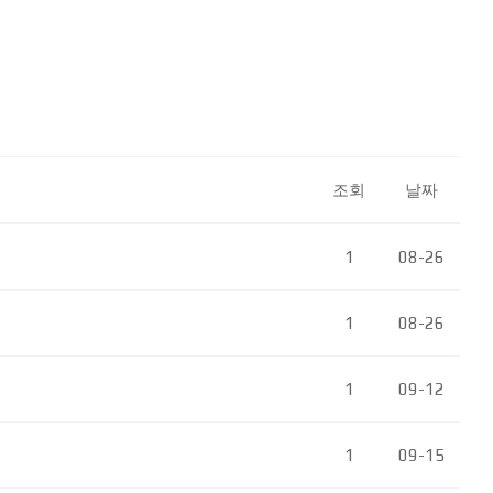
조회
날짜
1
08-26
1
08-26
1
09-12
1
09-15