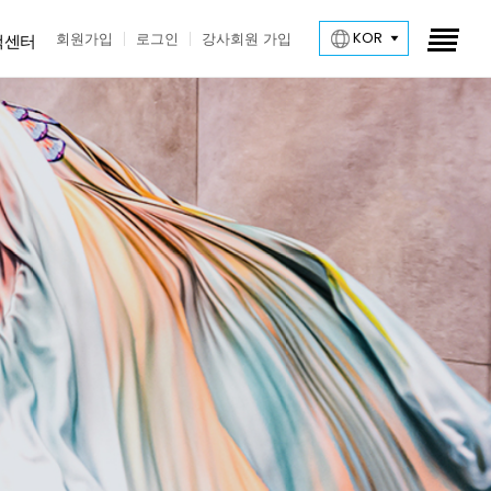
KOR
회원가입
로그인
강사회원 가입
객센터