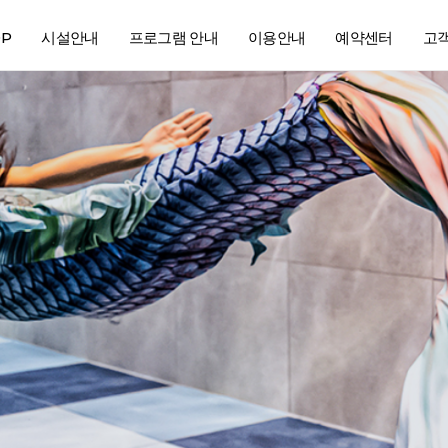
OP
시설안내
프로그램 안내
이용안내
예약센터
고