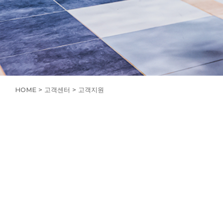
HOME > 고객센터 > 고객지원