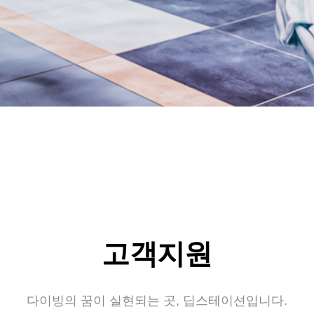
고객지원
다이빙의 꿈이 실현되는 곳, 딥스테이션입니다.