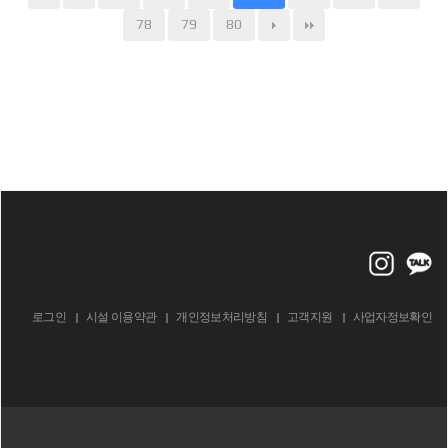
78
79
80
로그인
시설 이용약관
개인정보처리방침
고객지원
사업자정보확인