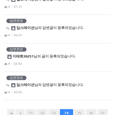
4
01-31
답변완료
딥스테이션
님의 답변글이 등록되었습니다.
4
02-01
답변완료
이태희36251
님의 글이 등록되었습니다.
4
02-02
답변완료
딥스테이션
님의 답변글이 등록되었습니다.
4
02-02
71
72
73
75
76
77
74