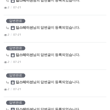
딥스테이션
님의 답변글이 등록되었습니다.
2
07-21
답변완료
딥스테이션
님의 답변글이 등록되었습니다.
2
07-21
답변완료
딥스테이션
님의 답변글이 등록되었습니다.
2
07-21
답변완료
딥스테이션
님의 답변글이 등록되었습니다.
2
07-21
답변완료
딥스테이션
님의 답변글이 등록되었습니다.