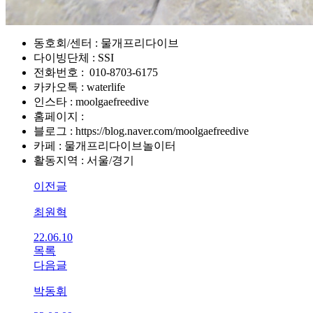
동호회/센터 : 물개프리다이브
다이빙단체 : SSI
전화번호 : 010-8703-6175
카카오톡 : waterlife
인스타 : moolgaefreedive
홈페이지 :
블로그 : https://blog.naver.com/moolgaefreedive
카페 : 물개프리다이브놀이터
활동지역 : 서울/경기
이전글
최원혁
22.06.10
목록
다음글
박동휘