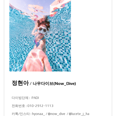
정현아
/ 나우다이브(Now_Dive)
다이빙단체 : PADI
전화번호 : 010-2912-1113
카톡/인스타 : hyonaa_ / @now_dive / @lucete_j_ha