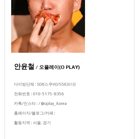
안윤철
/ 오플레이(O PLAY)
다이빙단체 : SDI(스쿠버)/SSI(프다)
전화번호 : 010-5175-8356
카톡/인스타 : / @oplay_korea
홈페이지/블로그/카페 :
활동지역 : 서울, 경기