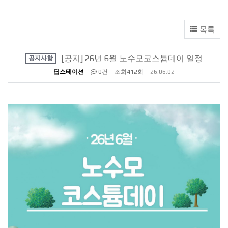
목록
[공지] 26년 6월 노수모코스튬데이 일정
공지사항
딥스테이션
0건
조회
412회
26.06.02