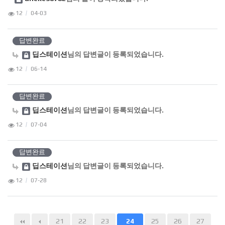
12
04-03
답변완료
딥스테이션
님의 답변글이 등록되었습니다.
12
06-14
답변완료
딥스테이션
님의 답변글이 등록되었습니다.
12
07-04
답변완료
딥스테이션
님의 답변글이 등록되었습니다.
12
07-28
21
22
23
25
26
27
24