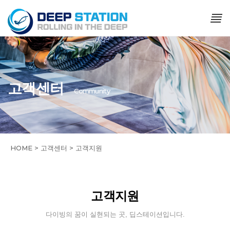
고객센터
Community
HOME > 고객센터 > 고객지원
고객지원
다이빙의 꿈이 실현되는 곳, 딥스테이션입니다.