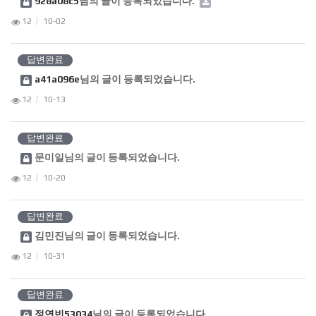
928a08c5
님의 글이 등록되었습니다.
12
10-02
답변완료
a41a096e
님의 글이 등록되었습니다.
12
10-13
답변완료
문미일
님의 글이 등록되었습니다.
12
10-20
답변완료
김민진
님의 글이 등록되었습니다.
12
10-31
답변완료
정연빈53034
님의 글이 등록되었습니다.