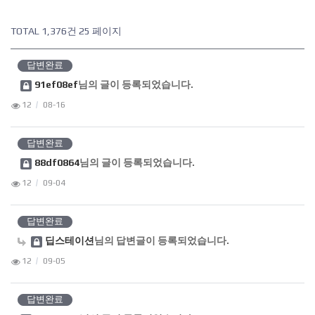
고객지원 목록
TOTAL 1,376건
25 페이지
답변완료
91ef08ef
님의 글이 등록되었습니다.
12
08-16
답변완료
88df0864
님의 글이 등록되었습니다.
12
09-04
답변완료
딥스테이션
님의 답변글이 등록되었습니다.
12
09-05
답변완료